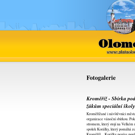
Olomo
www.zlataolo
Fotogalerie
Kroměříž - Sbírka p
žákům speciální škol
Kroměřížané i návštěvníci města
organizace vánoční sbírkou. Pok
stromem, který stojí na Velkém
spolek Korálky, který pomáhá z
Kroměříž. „Korálky peníze použ