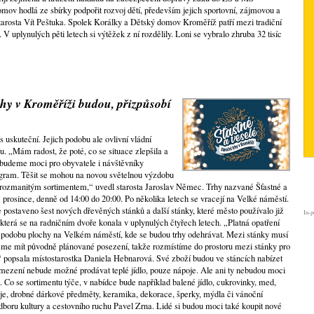
mov hodlá ze sbírky podpořit rozvoj dětí, především jejich sportovní, zájmovou a
tostarosta Vít Peštuka. Spolek Korálky a Dětský domov Kroměříž patří mezi tradiční
V uplynulých pěti letech si výtěžek z ní rozdělily. Loni se vybralo zhruba 32 tisíc
hy v Kroměříži budou, přizpůsobí
s uskuteční. Jejich podobu ale ovlivní vládní
ru. „Mám radost, že poté, co se situace zlepšila a
, budeme moci pro obyvatele i návštěvníky
ogram. Těšit se mohou na novou světelnou výzdobu
s rozmanitým sortimentem,“ uvedl starosta Jaroslav Němec. Trhy nazvané Šťastné a
. prosince, denně od 14:00 do 20:00. Po několika letech se vracejí na Velké náměstí.
postaveno šest nových dřevěných stánků a další stánky, které město používalo již
In-p
 která se na radničním dvoře konala v uplynulých čtyřech letech. „Platná opatření
ou podobu plochy na Velkém náměstí, kde se budou trhy odehrávat. Mezi stánky musí
eme mít původně plánované posezení, takže rozmístíme do prostoru mezi stánky pro
“ popsala místostarostka Daniela Hebnarová. Své zboží budou ve stáncích nabízet
 omezení nebude možné prodávat teplé jídlo, pouze nápoje. Ale ani ty nebudou moci
 Co se sortimentu týče, v nabídce bude například balené jídlo, cukrovinky, med,
poje, drobné dárkové předměty, keramika, dekorace, šperky, mýdla či vánoční
oru kultury a cestovního ruchu Pavel Zrna. Lidé si budou moci také koupit nové