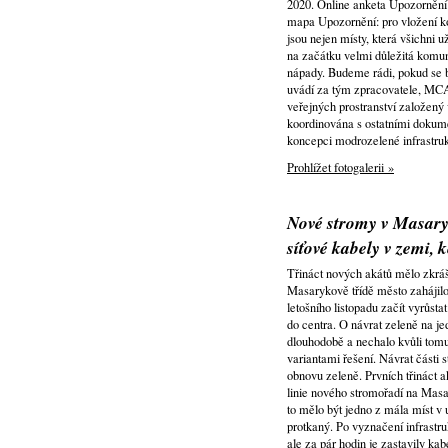
2020. Online anketa Upozornění
mapa Upozornění: pro vložení k
jsou nejen místy, která všichni u
na začátku velmi důležitá komuni
nápady. Budeme rádi, pokud se b
uvádí za tým zpracovatele, MCA
veřejných prostranství založen
koordinována s ostatními dokumen
koncepci modrozelené infrastruk
Prohlížet fotogalerii »
Nové stromy v Masary
síťové kabely v zemi, 
Třináct nových akátů mělo zkráš
Masarykově třídě město zahájil
letošního listopadu začít vyrůs
do centra. O návrat zeleně na je
dlouhodobě a nechalo kvůli tomu 
variantami řešení. Návrat části
obnovu zeleně. Prvních třináct 
linie nového stromořadí na Mas
to mělo být jedno z mála míst v 
protkaný. Po vyznačení infrastru
ale za pár hodin je zastavily ka