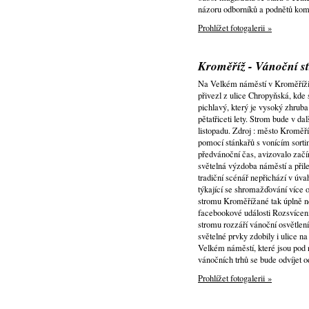
názoru odborníků a podnětů kom
Prohlížet fotogalerii »
Kroměříž - Vánoční st
Na Velkém náměstí v Kroměříži 
přivezl z ulice Chropyňská, kd
pichlavý, který je vysoký zhruba
pětatřiceti lety. Strom bude v da
listopadu. Zdroj : město Kroměří
pomocí stánkařů s vonícím sor
předvánoční čas, avizovalo začín
světelná výzdoba náměstí a přile
tradiční scénář nepřichází v úva
týkající se shromažďování více o
stromu Kroměřížané tak úplně ne
facebookové události Rozsvícen
stromu rozzáří vánoční osvětlení
světelné prvky zdobily i ulice n
Velkém náměstí, které jsou pod 
vánočních trhů se bude odvíjet o
Prohlížet fotogalerii »