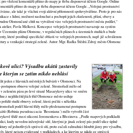
: pro vložení komentářů přímo do mapy je třeba disponovat účtem Google. Online
omentářů přímo do mapy je třeba disponovat účtem Google. „Veřejná prostranství
žíváme, ale také je všichni svoji aktivní přítomností spoluvytváříme. Proto je pro nás
kace s lidmi, možnost naslouchat a pochopit jejich zkušenosti, přání, obavy a
udou Olomoučané chtít na vytváření vize veřejných prostranství města podílet,“
 atelier, Pavla Melková. Koncepce veřejných prostranství navazuje na systém
ý v Územním plánu Olomouc, v regulačních plánech a územních studiích a bude
ty, které postihují specifické oblasti ve veřejných prostorech, např. již schválenou
tury a vznikající strategií zeleně. Autor: Mgr. Radka Štědrá Zdroj: město Olomouc
kově ulici? Výsadbu akátů zastavily
ke kterým se zatím nikdo nehlásí
lit jeden z hlavních městských bulvárů v Olomouci. Na
o postupnou obnovu veřejné zeleně. Stromořadí mělo od
tat v zeleném pásu po levé straně Masarykovy ulice ve směru
dnu z nejdůležitějších tříd Olomouce město usiluje
pořídit studii obnovy zeleně, která počítá s několika
 stromořadí podél hlavní třídy mělo předznamenat postupnou
akátů (Robinia pseudoaccacia ´Besoniana´) mělo vytvořit část
arykově třídě mezi ulicemi Jeremenkova a Březinova. „Podle mapových podkladů
ulici, kudy nevedou inženýrské sítě, kterými je jinak zelený pás podél ulice úplně
ktury od jednotlivých správců sítí, proto začali zahradníci hloubit jámy pro výsadbu,
bely, které nejsou evidované v podkladech, a ke kterým se nikdo ze správců