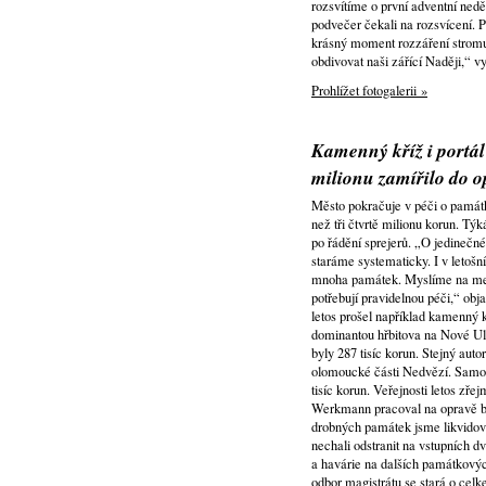
rozsvítíme o první adventní neděl
podvečer čekali na rozsvícení. P
krásný moment rozzáření stromu
obdivovat naši zářící Naději,“ v
Prohlížet fotogalerii »
Kamenný kříž i portál 
milionu zamířilo do 
Město pokračuje v péči o památk
než tři čtvrtě milionu korun. Týk
po řádění sprejerů. „O jedinečné
staráme systematicky. I v letošn
mnoha památek. Myslíme na menš
potřebují pravidelnou péči,“ o
letos prošel například kamenný k
dominantou hřbitova na Nové Ulic
byly 287 tisíc korun. Stejný auto
olomoucké části Nedvězí. Samotné
tisíc korun. Veřejnosti letos zř
Werkmann pracoval na opravě ba
drobných památek jsme likvidova
nechali odstranit na vstupních d
a havárie na dalších památkový
odbor magistrátu se stará o cel