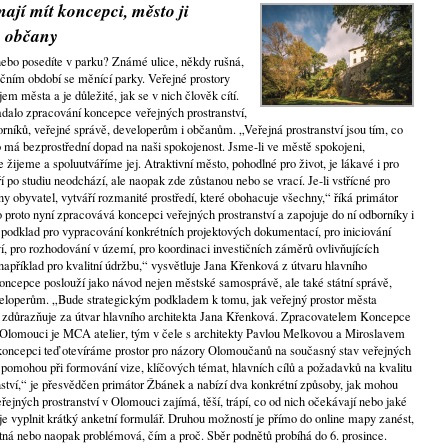
ají mít koncepci, město ji
e občany
ebo posedíte v parku? Známé ulice, někdy rušná,
očním období se měnící parky. Veřejné prostory
 města a je důležité, jak se v nich člověk cítí.
adalo zpracování koncepce veřejných prostranství,
orníků, veřejné správě, developerům i občanům. „Veřejná prostranství jsou tím, co
má bezprostřední dopad na naši spokojenost. Jsme-li ve městě spokojeni,
žijeme a spoluutváříme jej. Atraktivní město, pohodlné pro život, je lákavé i pro
ří po studiu neodchází, ale naopak zde zůstanou nebo se vrací. Je-li vstřícné pro
y obyvatel, vytváří rozmanité prostředí, které obohacuje všechny,“ říká primátor
oto nyní zpracovává koncepci veřejných prostranství a zapojuje do ní odborníky i
podklad pro vypracování konkrétních projektových dokumentací, pro iniciování
ví, pro rozhodování v území, pro koordinaci investičních záměrů ovlivňujících
o například pro kvalitní údržbu,“ vysvětluje Jana Křenková z útvaru hlavního
koncepce poslouží jako návod nejen městské samosprávě, ale také státní správě,
eveloperům. „Bude strategickým podkladem k tomu, jak veřejný prostor města
“ zdůrazňuje za útvar hlavního architekta Jana Křenková. Zpracovatelem Koncepce
 Olomouci je MCA atelier, tým v čele s architekty Pavlou Melkovou a Miroslavem
ncepci teď otevíráme prostor pro názory Olomoučanů na současný stav veřejných
 pomohou při formování vize, klíčových témat, hlavních cílů a požadavků na kvalitu
tví,“ je přesvědčen primátor Žbánek a nabízí dva konkrétní způsoby, jak mohou
eřejných prostranství v Olomouci zajímá, těší, trápí, co od nich očekávají nebo jaké
je vyplnit krátký anketní formulář. Druhou možností je přímo do online mapy zanést,
otná nebo naopak problémová, čím a proč. Sběr podnětů probíhá do 6. prosince.