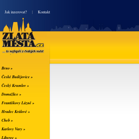
|
Jak inzerovat?
|
Kontakt
Zlatá města
... to nejlepší z
českých měst
Brno »
České Budějovice »
Český Krumlov »
Domažlice »
Františkovy Lázně »
Hradec Králové »
Cheb »
Karlovy Vary »
Liberec »