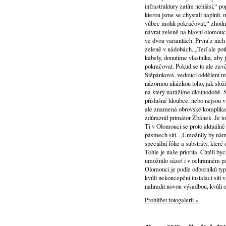
infrastruktury zatím nehlásí,“ p
kterou jsme se chystali naplnit
vůbec mohli pokračovat,“ zhodn
návrat zeleně na hlavní olomouc
ve dvou variantách. První z nic
zeleně v nádobách. „Teď ale pot
kabely, donutíme vlastníka, aby 
pokračovat. Pokud se to ale zavč
Štěpánková, vedoucí oddělení mě
názornou ukázkou toho, jak slož
na který narážíme dlouhodobě. S
příslušné hloubce, nebo nejsou v
ale znamená obrovské komplikace
zdůraznil primátor Žbánek. Je to
Ti v Olomouci se proto aktuálně
pásmech sítí. „Umožnily by nám t
speciální fólie a substráty, kte
Tohle je naše priorita. Chtěli b
umožnilo sázet i v ochranném p
Olomouci je podle odborníků typ
kvůli nekoncepční instalaci sítí 
nahradit novou výsadbou, kvůli
Prohlížet fotogalerii »