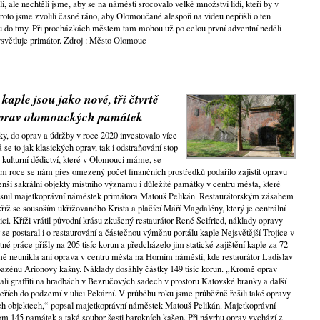
i, ale nechtěli jsme, aby se na náměstí srocovalo velké množství lidí, kteří by v
roto jsme zvolili časné ráno, aby Olomoučané alespoň na videu nepřišli o ten
 do tmy. Při procházkách městem tam mohou už po celou první adventní neděli
ysvětluje primátor. Zdroj : Město Olomouc
kaple jsou jako nové, tři čtvrtě
oprav olomouckých památek
y, do oprav a údržby v roce 2020 investovalo více
á se to jak klasických oprav, tak i odstraňování stop
 kulturní dědictví, které v Olomouci máme, se
ím roce se nám přes omezený počet finančních prostředků podařilo zajistit opravu
í sakrální objekty místního významu i důležité památky v centru města, které
bjasnil majetkoprávní náměstek primátora Matouš Pelikán. Restaurátorským zásahem
říž se sousoším ukřižovaného Krista a plačící Máří Magdalény, který je centrální
i. Kříži vrátil původní krásu zkušený restaurátor René Seifried, náklady opravy
r se postaral i o restaurování a částečnou výměnu portálu kaple Nejsvětější Trojice v
 práce přišly na 205 tisíc korun a předcházelo jim statické zajištění kaple za 72
ejmě neunikla ani oprava v centru města na Horním náměstí, kde restaurátor Ladislav
zénu Arionovy kašny. Náklady dosáhly částky 149 tisíc korun. „Kromě oprav
li graffiti na hradbách v Bezručových sadech v prostoru Katovské branky a další
veřích do podzemí v ulici Pekární. V průběhu roku jsme průběžně řešili také opravy
ch objektech,“ popsal majetkoprávní náměstek Matouš Pelikán. Majetkoprávní
kem 145 památek a také soubor šesti barokních kašen. Při návrhu oprav vychází z