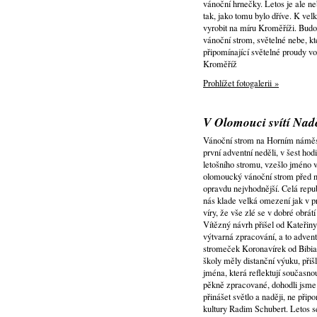
vánoční hrnečky. Letos je ale n
tak, jako tomu bylo dříve. K ve
vyrobit na míru Kroměříži. Budou
vánoční strom, světelné nebe, k
připomínající světelné proudy vo
Kroměříž
Prohlížet fotogalerii »
V Olomouci svítí Nad
Vánoční strom na Horním náměstí
první adventní neděli, v šest ho
letošního stromu, vzešlo jméno 
olomoucký vánoční strom před něk
opravdu nejvhodnější. Celá repu
nás klade velká omezení jak v p
víry, že vše zlé se v dobré obrát
Vítězný návrh přišel od Kateřin
výtvarná zpracování, a to adven
stromeček Koronavírek od Bibian
školy měly distanční výuku, při
jména, která reflektují současn
pěkně zpracované, dohodli jsme 
přinášet světlo a naději, ne při
kultury Radim Schubert. Letos s