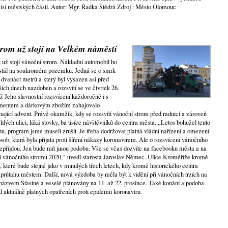
isí městských částí. Autor: Mgr. Radka Štědrá Zdroj : Město Olomouc
rom už stojí na Velkém náměstí
už stojí vánoční strom. Nákladní automobil ho
e stál na soukromém pozemku. Jedná se o smrk
 dvanáct metrů a který byl vysazen asi před
lších dnech nazdoben a rozsvítí se ve čtvrtek 26.
ž Jeho slavnostní rozsvícení každoročně i s
timentem a dárkovým zbožím zahajovalo
ající advent. Právě okamžik, kdy se rozsvítí vánoční strom před radnicí a zároveň
hlých ulici, láká stovky, ba tisíce návštěvníků do centra města. „Letos bohužel tento
hu, program jsme museli zrušit. Je třeba dodržovat platná vládní nařízení a omezení
sob, která byla přijata proti šíření nákazy koronavirem. Ale o rozsvícení vánočního
přijdou. Jen bude mít jinou podobu. Vše se včas dozvíte na facebooku města a na
í vánočního stromu 2020,“ uvedl starosta Jaroslav Němec. Ulice Kroměříže kromě
, které bude stejné jako v minulých třech letech, kdy kromě historického centra
a průtahu městem. Další, nová výzdoba by měla být k vidění při vánočních trzích na
názvem Šťastné a veselé plánovány na 11. až 22. prosince. Také konání a podoba
d aktuálně platných opatřeních proti epidemii koronaviru.