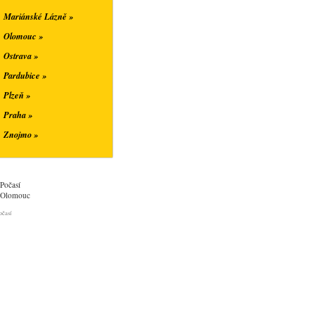
Mariánské Lázně »
Olomouc »
Ostrava »
Pardubice »
Plzeň »
Praha »
Znojmo »
Počasí
Olomouc
očasí