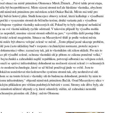
opsal situaci na místě primátora Olomouce Mirek Žbánek. „Právě tahle první etapa,
, měla být bezproblémová. Místo sázení stromů teď ale hledáme vlastníka, abychom
otil náměstek primátora pro městskou zeleň Otakar Bačák. Město má totiž pro
ký bulvár hotový plán. Studii koncepce obnovy zeleně, která kalkuluje s výsadbami
h počítá s vysazením stromů do běžného terénu, druhá varianta pak s výsadbou
řebujeme vypátrat vlastníky nalezených sítí. Pokud by to byly odpojené nefunkční
je na své vlastní náklady rychle odstranil. V takovém případě by výsadba mohla
as nepodaří, musíme sázení stromů odložit na jaro,“ vysvětlila další postup Jitka
stské zeleně magistrátu. Situace na Masarykově třídě je podle vedení města
itá může být obnova veřejné zeleně ve městě. „Tento případ jasně ukazuje problém,
ítě jsou často ukládány buď v rozporu s technickými normami, protože nejsou v
 dokumentaci vůbec zaznačeny tak, jak to vlastníkům sítí zákon ukládá. Pro nás to
 při výsadbě zeleně, ochrana vlastníků sítí je přitom ze zákona poměrně velká,“
 boj techniků a zahradníků napříč republikou, potvrzují odborníci na veřejnou zeleň.
 snaží se správci infrastruktury dohodnout na možnosti sázení zeleně i v ochranných
o moderní technologie, které se už běžně používají jinde ve světě. Jsou to
ré dokážou usměrňovat růst kořenového systému stromů tak, aby neohrožoval sítě.
ychom se na tomto řešení s vlastníky sítí do budoucna dohodnout, protože by nám to
ásmu infrastruktury,“ objasnil náměstek primátora Bačák. Osud Masarykovy ulice v
ickým příkladem pro většinu podobných bulvárů v zemi. Stromy zde dříve byly, ale
v minulosti některé uhynuly a ty, které odumřely stářím, už zahradníci nemohli
 ochranným pásmům sítí. Zdroj : město Olomouc