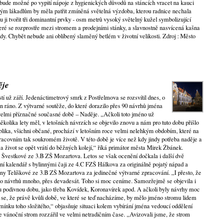
ebude možné po vypití nápoje z hygienických důvodů na stáncích vracet na kauci
lkým lákadlům by měla patřit zmíněná světelná výzdoba, kterou radnice nechala
 ji tvořit tři dominantní prvky - osm metrů vysoký světelný kužel symbolizující
teré se rozprostře mezi stromem a prodejními stánky, a slavnostně nasvícená kašna
dy. Chybět nebude ani oblíbený slaměný betlém v životní velikosti. Zdroj : Město
ěje
 už září. Jedenáctimetrový smrk z Postřelmova se rozsvítil dnes, o
din ráno. Z výtvarné soutěže, do které dorazilo přes 90 návrhů jména
velmi příznačné současné době – Naděje. „Ačkoli toto jméno už
olika lety měl, v letošních návrzích se objevilo znovu a nám pro tuto dobu přišlo
blika, všichni občané, prochází v letošním roce velmi nelehkým obdobím, které na
racovním tak soukromém životě. V této době je více než kdy jindy potřeba naděje a
í a život se opět vrátí do běžných kolejí,“ říká primátor města Mirek Žbánek.
y Švestkové ze 3.B ZŠ Mozartova. Letos se však ocenění dočkala i další dvě
tní kalendář s bylinnými čaji ze 4.C FZŠ Hálkova za originálně pojatý nápad a
y Telíškové ze 3.B ZŠ Mozartova za jedinečné výtvarné zpracování. „I přesto, že
šlo návrhů mnoho, přes devadesát. Toho si moc ceníme. Samozřejmě se objevila i
ou podivnou dobu, jako třeba Kovídek, Koronavírek apod. A ačkoli byly návrhy moc
se, že právě kvůli době, ve které se teď nacházíme, by mělo jméno stromu lidem
pomínku toho složitého,“ objasňuje situaci kolem vybírání jména vedoucí oddělení
e vánoční strom rozzářil ve velmi netradičním čase. „Avizovali jsme, že strom