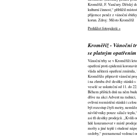
Kroměříž, F. Vančury. Dětský do
kulturní činnost,“ přiblížil mís
příjemce peněz z vánoční sbírky. 
korun. Zdroj : Město Kroměříž
Prohlížet fotogalerii »
Kroměříž - Vánoční tr
se platným opatřením
Vánoční trhy se v Kroměříži leto
opatření proti epidemii koronavi
vláda některá opatření zmírnila
Kroměříže připravit vánoční pr
i na zhruba dvě desítky stánků 
veselé se uskuteční od 11. do 22
Během příštích dnů na něm bude 
dříve na akci Advent na radnici,
ovlivní rozmístění stánků i cel
být rozestup čtyři metry, nemůž
návštěvníky pouze sálače tepla,
asi tři desítky prodejců. „Kvůli
lidé konzumovat v místě prodeje.
mošty a jiné teplé i studené ná
ozdoby,“ poznamenal vedoucí odb