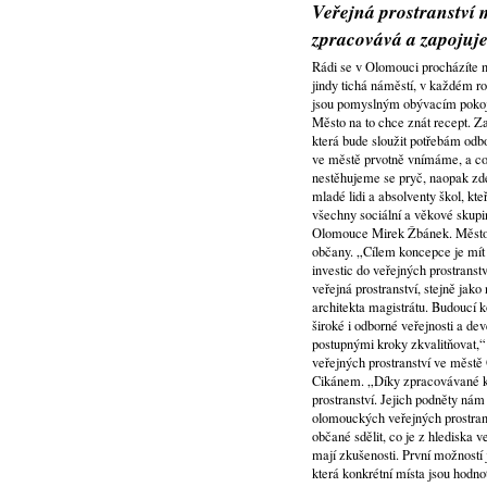
Veřejná prostranství m
zpracovává a zapojuj
Rádi se v Olomouci procházíte n
jindy tichá náměstí, v každém r
jsou pomyslným obývacím pokojem
Město na to chce znát recept. Z
která bude sloužit potřebám odb
ve městě prvotně vnímáme, a co 
nestěhujeme se pryč, naopak zde 
mladé lidi a absolventy škol, kte
všechny sociální a věkové skupin
Olomouce Mirek Žbánek. Město pr
občany. „Cílem koncepce je mít 
investic do veřejných prostranst
veřejná prostranství, stejně jak
architekta magistrátu. Budoucí 
široké i odborné veřejnosti a d
postupnými kroky zkvalitňovat,
veřejných prostranství ve městě
Cikánem. „Díky zpracovávané ko
prostranství. Jejich podněty nám
olomouckých veřejných prostrans
občané sdělit, co je z hlediska v
mají zkušenosti. První možností 
která konkrétní místa jsou hodn