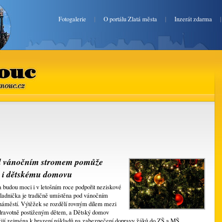
Fotogalerie
|
O portálu Zlatá města
|
Inzerát zdarma
uc
mouc.cz
od vánočním stromem pomůže
y i dětskému domovu
 budou moci i v letošním roce podpořit neziskové
ladnička je tradičně umístěna pod vánočním
 náměstí. Výtěžek se rozdělí rovným dílem mezi
dravotně postiženým dětem, a Dětský domov
ijí zejména k hrazení nákladů na zabezpečení dopravy žáků do ZŠ a MŠ