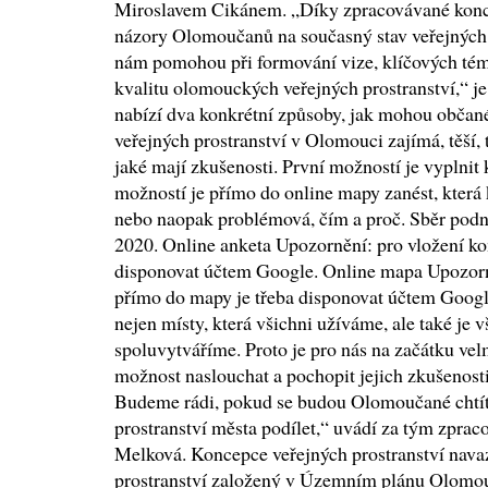
Miroslavem Cikánem. „Díky zpracovávané konce
názory Olomoučanů na současný stav veřejných p
nám pomohou při formování vize, klíčových téma
kvalitu olomouckých veřejných prostranství,“ j
nabízí dva konkrétní způsoby, jak mohou občané 
veřejných prostranství v Olomouci zajímá, těší, 
jaké mají zkušenosti. První možností je vyplnit
možností je přímo do online mapy zanést, která
nebo naopak problémová, čím a proč. Sběr podně
2020. Online anketa Upozornění: pro vložení k
disponovat účtem Google. Online mapa Upozorn
přímo do mapy je třeba disponovat účtem Google
nejen místy, která všichni užíváme, ale také je v
spoluvytváříme. Proto je pro nás na začátku vel
možnost naslouchat a pochopit jejich zkušenosti
Budeme rádi, pokud se budou Olomoučané chtít 
prostranství města podílet,“ uvádí za tým zprac
Melková. Koncepce veřejných prostranství nava
prostranství založený v Územním plánu Olomouc