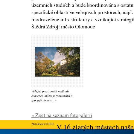
územních studiích a bude koordinována s ostatn
specifické oblasti ve veřejných prostorech, např
modrozelené infrastruktury a vznikající strateg
Štědrá Zdroj: město Olomouc
Veřejná prostranství mají mít
koncepci, město ji zpracovává a
zapojuje občany
...>
« Zpět na seznam fotogalerií
Zlatá města © 2026
V 16 zlatých městech našeh