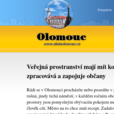
Fotogalerie
Olomouc
www.zlataolomouc.cz
Veřejná prostranství mají mít ko
zpracovává a zapojuje občany
Rádi se v Olomouci procházíte nebo posedíte v
rušná, jindy tichá náměstí, v každém ročním ob
prostory jsou pomyslným obývacím pokojem města
člověk cítí. Město na to chce znát recept. Zada