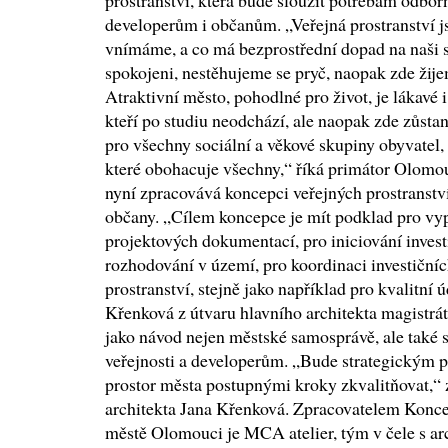
prostranství, která bude sloužit potřebám odborn
developerům i občanům. „Veřejná prostranství j
vnímáme, a co má bezprostřední dopad na naši s
spokojeni, nestěhujeme se pryč, naopak zde žije
Atraktivní město, pohodlné pro život, je lákavé i
kteří po studiu neodchází, ale naopak zde zůstano
pro všechny sociální a věkové skupiny obyvatel, 
které obohacuje všechny,“ říká primátor Olom
nyní zpracovává koncepci veřejných prostranství
občany. „Cílem koncepce je mít podklad pro vy
projektových dokumentací, pro iniciování investi
rozhodování v území, pro koordinaci investičníc
prostranství, stejně jako například pro kvalitní 
Křenková z útvaru hlavního architekta magistrá
jako návod nejen městské samosprávě, ale také st
veřejnosti a developerům. „Bude strategickým 
prostor města postupnými kroky zkvalitňovat,“ 
architekta Jana Křenková. Zpracovatelem Konce
městě Olomouci je MCA atelier, tým v čele s ar