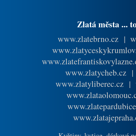
Zlatá města ... t
www.zlatebrno.cz
|
w
www.zlatyceskykrumlov
www.zlatefrantiskovylazne.
www.zlatycheb.cz
www.zlatyliberec.cz
|
www.zlataolomouc.
www.zlatepardubice
www.zlatajepraha.
Květiny, kytice, dárkové 