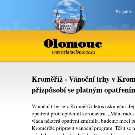
Fotogalerie
Olomouc
www.zlataolomouc.cz
Kroměříž - Vánoční trhy v Krom
přizpůsobí se platným opatření
Vánoční trhy se v Kroměříži letos uskuteční. Jej
opatření proti epidemii koronaviru. „Mám radost,
vláda některá opatření zmírnila, budeme moci p
Kroměříže připravit vánoční program. Těšit se