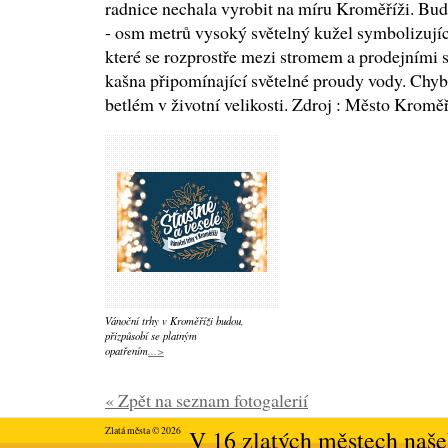
radnice nechala vyrobit na míru Kroměříži. Budo
- osm metrů vysoký světelný kužel symbolizujíc
které se rozprostře mezi stromem a prodejními s
kašna připomínající světelné proudy vody. Chy
betlém v životní velikosti. Zdroj : Město Kromě
Vánoční trhy v Kroměříži budou,
přizpůsobí se platným
opatřením
...>
« Zpět na seznam fotogalerií
Zlatá města © 2026
V 16 zlatých městech našeh