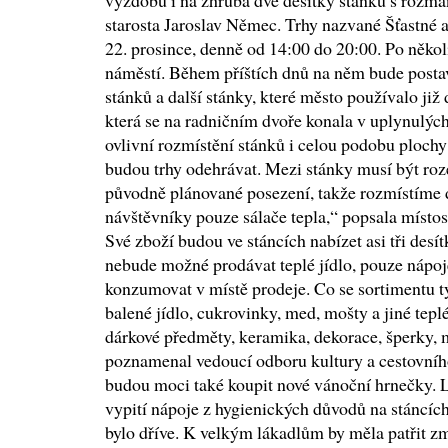
výzdobu i na zhruba dvě desítky stánků s rozm
starosta Jaroslav Němec. Trhy nazvané Šťastné a
22. prosince, denně od 14:00 do 20:00. Po několi
náměstí. Během příštích dnů na něm bude posta
stánků a další stánky, které město používalo již 
která se na radničním dvoře konala v uplynulých
ovlivní rozmístění stánků i celou podobu ploch
budou trhy odehrávat. Mezi stánky musí být ro
původně plánované posezení, takže rozmístíme 
návštěvníky pouze sálače tepla,“ popsala místo
Své zboží budou ve stáncích nabízet asi tři des
nebude možné prodávat teplé jídlo, pouze nápoj
konzumovat v místě prodeje. Co se sortimentu t
balené jídlo, cukrovinky, med, mošty a jiné tepl
dárkové předměty, keramika, dekorace, šperky, 
poznamenal vedoucí odboru kultury a cestovního
budou moci také koupit nové vánoční hrnečky. 
vypití nápoje z hygienických důvodů na stáncích
bylo dříve. K velkým lákadlům by měla patřit z