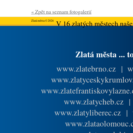
« Zpět na seznam fotogalerií
Zlatá města © 2026
V 16 zlatých městech našeh
Zlatá města ... t
www.zlatebrno.cz
|
w
www.zlatyceskykrumlov
www.zlatefrantiskovylazne.
www.zlatycheb.cz
www.zlatyliberec.cz
|
www.zlataolomouc.