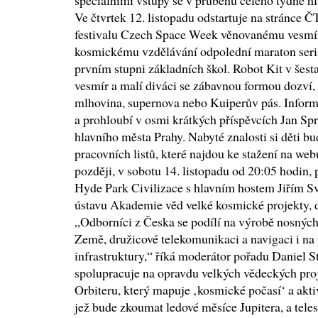
speciálními vstupy se v průběhu celého týdne hl
Ve čtvrtek 12. listopadu odstartuje na stránce Č
festivalu Czech Space Week věnovanému vesmí
kosmickému vzdělávání odpolední maraton ser
prvním stupni základních škol. Robot Kit v šest
vesmír a malí diváci se zábavnou formou dozví, 
mlhovina, supernova nebo Kuiperův pás. Inform
a prohloubí v osmi krátkých příspěvcích Jan Spr
hlavního města Prahy. Nabyté znalosti si děti bu
pracovních listů, které najdou ke stažení na w
později, v sobotu 14. listopadu od 20:05 hodin,
Hyde Park Civilizace s hlavním hostem Jiřím 
ústavu Akademie věd velké kosmické projekty, d
„Odborníci z Česka se podílí na výrobě nosných
Země, družicové telekomunikaci a navigaci i na 
infrastruktury,“ říká moderátor pořadu Daniel 
spolupracuje na opravdu velkých vědeckých proj
Orbiteru, který mapuje ‚kosmické počasí‘ a aktiv
jež bude zkoumat ledové měsíce Jupitera, a te