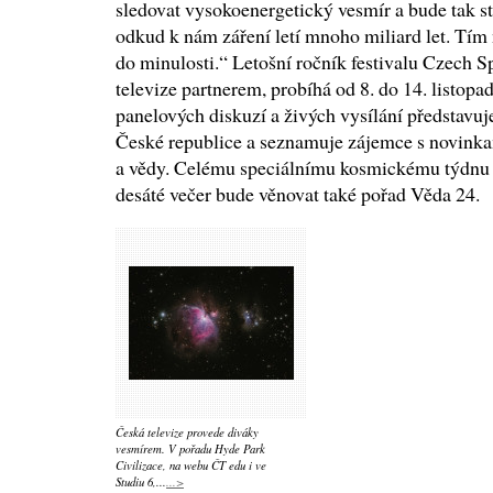
sledovat vysokoenergetický vesmír a bude tak s
odkud k nám záření letí mnoho miliard let. Tím
do minulosti.“ Letošní ročník festivalu Czech 
televize partnerem, probíhá od 8. do 14. listop
panelových diskuzí a živých vysílání představuj
České republice a seznamuje zájemce s novink
a vědy. Celému speciálnímu kosmickému týdnu se
desáté večer bude věnovat také pořad Věda 24.
Česká televize provede diváky
vesmírem. V pořadu Hyde Park
Civilizace, na webu ČT edu i ve
Studiu 6,...
...>