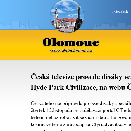
Fotogalerie
Olomouc
www.zlataolomouc.cz
Česká televize provede diváky 
Hyde Park Civilizace, na webu Č
Česká televize připravila pro své diváky speciá
čtvrtek 12.listopadu se vzdělávací portál ČT e
během něhož robot Kit seznámí děti s fungován
kosmické téma zpravodajská Čtyřiadvacítka v p