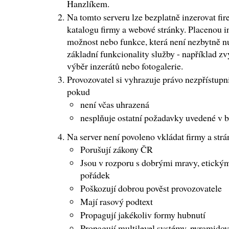
Hanzlíkem.
Na tomto serveru lze bezplatně inzerovat fire
katalogu firmy a webové stránky. Placenou i
možnost nebo funkce, která není nezbytně 
základní funkcionality služby - například z
výběr inzerátů nebo fotogalerie.
Provozovatel si vyhrazuje právo nezpřístupni
pokud
není včas uhrazená
nesplňuje ostatní požadavky uvedené v 
Na server není povoleno vkládat firmy a strá
Porušují zákony ČR
Jsou v rozporu s dobrými mravy, etickým
pořádek
Poškozují dobrou pověst provozovatele
Mají rasový podtext
Propagují jakékoliv formy hubnutí
Propagují multilevel systémy, pyramidové