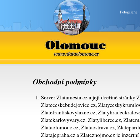
Fotogalerie
Olomouc
www.zlataolomouc.cz
Obchodní podmínky
Server Zlatamesta.cz a její dceřiné stránky Z
Zlateceskebudejovice.cz, Zlatyceskykrumlov
Zlatefrantiskovylazne.cz, Zlatyhradeckralove
Zlatekarlovyvary.cz, Zlatyliberec.cz, Zlatem
Zlataolomouc.cz, Zlataostrava.cz, Zlatepardu
Zlatajepraha.cz a Zlateznojmo.cz je inzertn