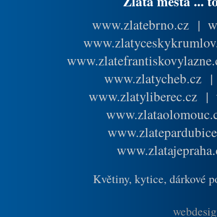
Zlatá města ... t
www.zlatebrno.cz
|
w
www.zlatyceskykrumlov
www.zlatefrantiskovylazne.
www.zlatycheb.cz
www.zlatyliberec.cz
|
www.zlataolomouc.
www.zlatepardubice
www.zlatajepraha.
Květiny, kytice, dárkové 
webdesig