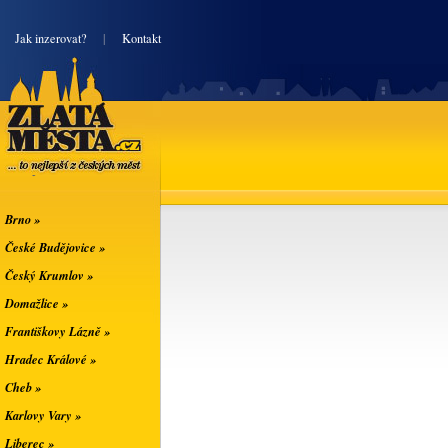
|
Jak inzerovat?
|
Kontakt
Zlatá města
... to nejlepší z
českých měst
Brno »
České Budějovice »
Český Krumlov »
Domažlice »
Františkovy Lázně »
Hradec Králové »
Cheb »
Karlovy Vary »
Liberec »