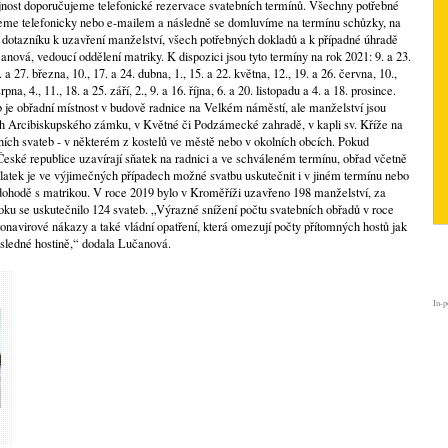
jnost doporučujeme telefonické rezervace svatebních termínů. Všechny potřebné
me telefonicky nebo e-mailem a následně se domluvíme na termínu schůzky, na
 dotazníku k uzavření manželství, všech potřebných dokladů a k případné úhradě
anová, vedoucí oddělení matriky. K dispozici jsou tyto termíny na rok 2021: 9. a 23.
. a 27. března, 10., 17. a 24. dubna, 1., 15. a 22. května, 12., 19. a 26. června, 10.,
pna, 4., 11., 18. a 25. září, 2., 9. a 16. října, 6. a 20. listopadu a 4. a 18. prosince.
je obřadní místnost v budově radnice na Velkém náměstí, ale manželství jsou
ch Arcibiskupského zámku, v Květné či Podzámecké zahradě, v kapli sv. Kříže na
ních svateb - v některém z kostelů ve městě nebo v okolních obcích. Pokud
eské republice uzavírají sňatek na radnici a ve schváleném termínu, obřad včetně
atek je ve výjimečných případech možné svatbu uskutečnit i v jiném termínu nebo
dohodě s matrikou. V roce 2019 bylo v Kroměříži uzavřeno 198 manželství, za
roku se uskutečnilo 124 svateb. „Výrazné snížení počtu svatebních obřadů v roce
navirové nákazy a také vládní opatření, která omezují počty přítomných hostů jak
sledné hostině,“ dodala Lučanová.
In-p