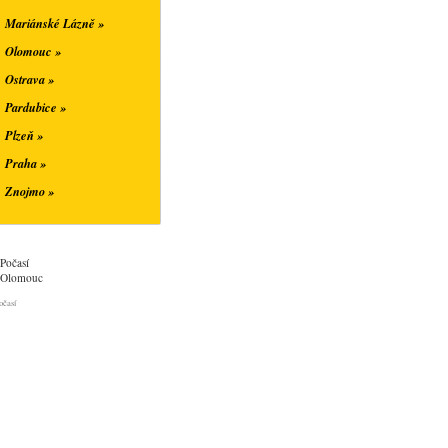
Mariánské Lázně »
Olomouc »
Ostrava »
Pardubice »
Plzeň »
Praha »
Znojmo »
Počasí
Olomouc
očasí