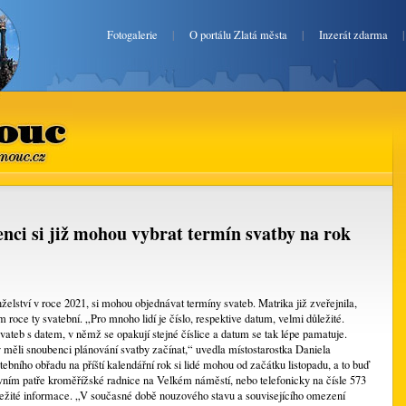
Fotogalerie
|
O portálu Zlatá města
|
Inzerát zdarma
uc
mouc.cz
nci si již mohou vybrat termín svatby na rok
nželství v roce 2021, si mohou objednávat termíny svateb. Matrika již zveřejnila,
 roce ty svatební. „Pro mnoho lidí je číslo, respektive datum, velmi důležité.
vateb s datem, v němž se opakují stejné číslice a datum se tak lépe pamatuje.
měli snoubenci plánování svatby začínat,“ uvedla místostarostka Daniela
bního obřadu na příští kalendářní rok si lidé mohou od začátku listopadu, a to buď
vním patře kroměřížské radnice na Velkém náměstí, nebo telefonicky na čísle 573
ůležité informace. „V současné době nouzového stavu a souvisejícího omezení