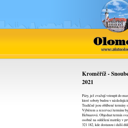
Olomo
www.zlataolo
Kroměříž - Snoube
2021
Páry, jež zvažují vstoupit do ma
které soboty budou v následujícím
Tradičně jsou oblíbené termíny s
Výběrem a rezervací termínu by 
Hebnarová. Objednat termín svate
osobně na oddělení matriky v pr
321 182, kde dostanou i další d