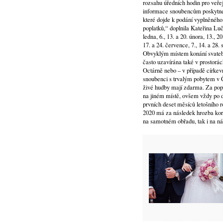
rozsahu úředních hodin pro veře
informace snoubencům poskytne
které dojde k podání vyplněného
poplatků,“ doplnila Kateřina Luč
ledna, 6., 13. a 20. února, 13., 20
17. a 24. července, 7., 14. a 28. sr
Obvyklým místem konání svateb 
často uzavírána také v prostorá
Octárně nebo – v případě církev
snoubenci s trvalým pobytem v Č
živé hudby mají zdarma. Za popl
na jiném místě, ovšem vždy po 
prvních deset měsíců letošního 
2020 má za následek hrozba koro
na samotném obřadu, tak i na ná