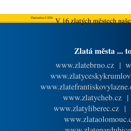
Zlatá města © 2026
V 16 zlatých městech našeh
Zlatá města ... t
www.zlatebrno.cz
|
w
www.zlatyceskykrumlov
www.zlatefrantiskovylazne.
www.zlatycheb.cz
www.zlatyliberec.cz
|
www.zlataolomouc.
www.zlatepardubice