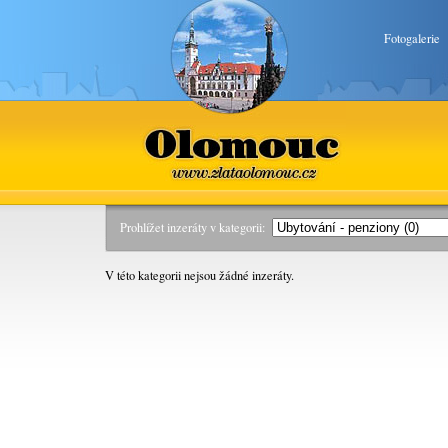
Fotogalerie
Olomouc
www.zlataolomouc.cz
Prohlížet inzeráty v kategorii:
V této kategorii nejsou žádné inzeráty.