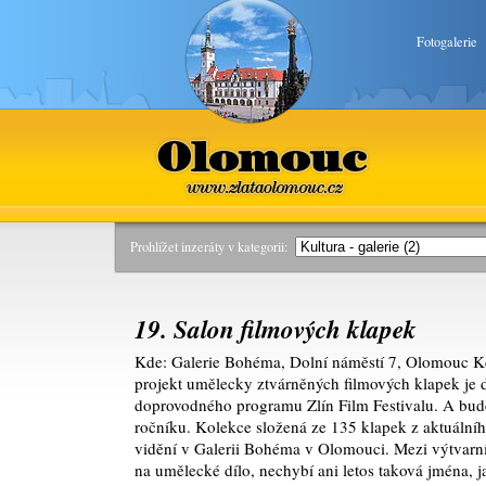
Fotogalerie
Olomouc
www.zlataolomouc.cz
Prohlížet inzeráty v kategorii:
19. Salon filmových klapek
Kde: Galerie Bohéma, Dolní náměstí 7, Olomouc Kd
projekt umělecky ztvárněných filmových klapek je d
doprovodného programu Zlín Film Festivalu. A bud
ročníku. Kolekce složená ze 135 klapek z aktuální
vidění v Galerii Bohéma v Olomouci. Mezi výtvarník
na umělecké dílo, nechybí ani letos taková jména, 