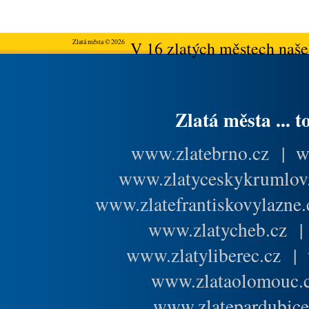
Zlatá města © 2026
V 16 zlatých městech našeh
Zlatá města ... t
www.zlatebrno.cz
|
w
www.zlatyceskykrumlov
www.zlatefrantiskovylazne.
www.zlatycheb.cz
www.zlatyliberec.cz
|
www.zlataolomouc.
www.zlatepardubice