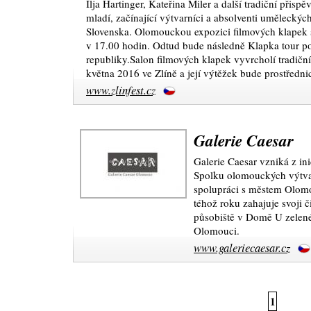
Ilja Hartinger, Kateřina Miler a další tradiční přispě
mladí, začínající výtvarníci a absolventi uměleckých
Slovenska. Olomouckou expozici filmových klapek s
v 17.00 hodin. Odtud bude následně Klapka tour po
republiky.Salon filmových klapek vyvrcholí tradiční
května 2016 ve Zlíně a její výtěžek bude prostředn
www.zlinfest.cz
Galerie Caesar
Galerie Caesar vzniká z in
Spolku olomouckých výtvarn
spolupráci s městem Olom
téhož roku zahajuje svoji 
působiště v Domě U zelen
Olomouci.
www.galeriecaesar.cz
1