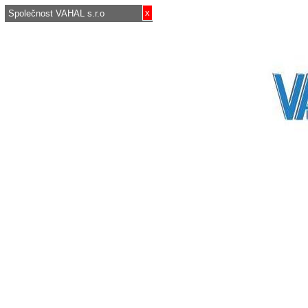
x
Společnost VAHAL s.r.o