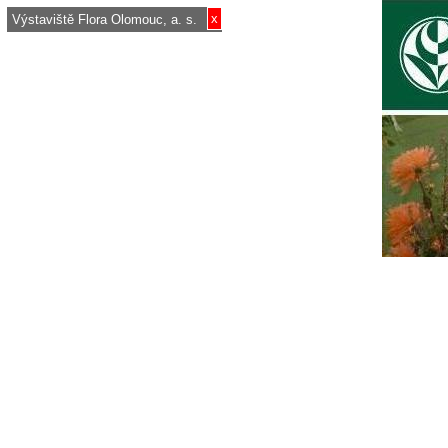
x
Výstaviště Flora Olomouc, a. s.