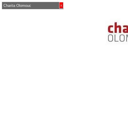
x
Charita Olomouc