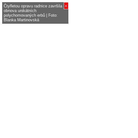
x
Čtyřletou opravu radnice završila
obnova unikátních
polychomovaných erbů | Foto:
Blanka Martinovská