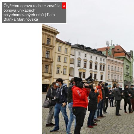
x
Čtyřletou opravu radnice završila
obnova unikátních
polychomovaných erbů | Foto:
Blanka Martinovská