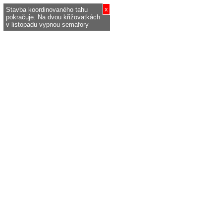
x
Stavba koordinovaného tahu
pokračuje. Na dvou křižovatkách
v listopadu vypnou semafory